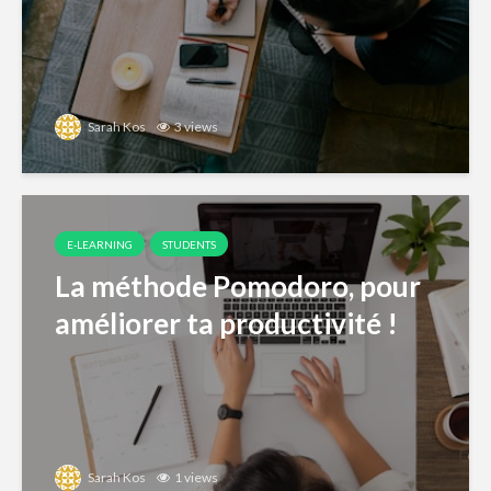
Sarah Kos
3 views
E-LEARNING
STUDENTS
La méthode Pomodoro, pour
améliorer ta productivité !
Sarah Kos
1 views