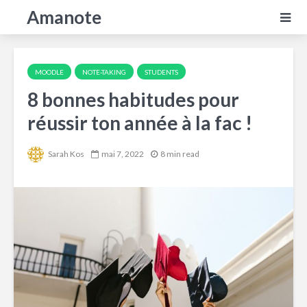
Amanote
MOODLE
NOTE-TAKING
STUDENTS
8 bonnes habitudes pour
réussir ton année à la fac !
Sarah Kos
mai 7, 2022
8 min read