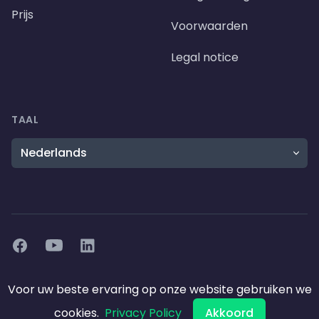
Prijs
Voorwaarden
Legal notice
TAAL
Taal
Facebook
Youtube
Linkedin
©
2026
Amaplex Software. All rights reserved.
Voor uw beste ervaring op onze website gebruiken we
cookies.
Privacy Policy
Akkoord